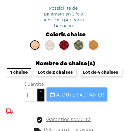
Possibilité de
paiement en 3 fois
sans frais par carte
bancaire
Coloris chaise
chêne+tissus ivoire
chêne+tissus grenat
chêne+tissus vert oliv
chêne+tissus o
chêne
Nombre de chaise(s)
1 chaise
Lot de 2 chaises
Lot de 4 chaises
Quantité
AJOUTER AU PANIER
Garanties sécurité
Politique de livraison