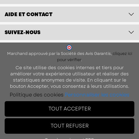
Marchand approuvé par la Société des Avis Garantis,
cliquez ici
pour vérifier
.
Ce site utilise des cookies internes et tiers pour
améliorer votre expérience utilisateur et réaliser des
statistiques anonymes de visite. En cliquant sur le
bouton Accepter, vous consentez à leurs utilisations.
Politique des cookies
Personnaliser les cookies
TOUT ACCEPTER
TOUT REFUSER
Tous les prix sont TTC
© 2026 -
Déco-Gem, Marque Gemplast
-
Tous droits
réservés
Réalisation
Buildeo