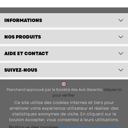
INFORMATIONS
NOS PRODUITS
AIDE ET CONTACT
SUIVEZ-NOUS
Marchand approuvé par la Société des Avis Garantis,
cliquez ici
pour vérifier
.
Ce site utilise des cookies internes et tiers pour
améliorer votre expérience utilisateur et réaliser des
statistiques anonymes de visite. En cliquant sur le
bouton Accepter, vous consentez à leurs utilisations.
Politique des cookies
Personnaliser les cookies