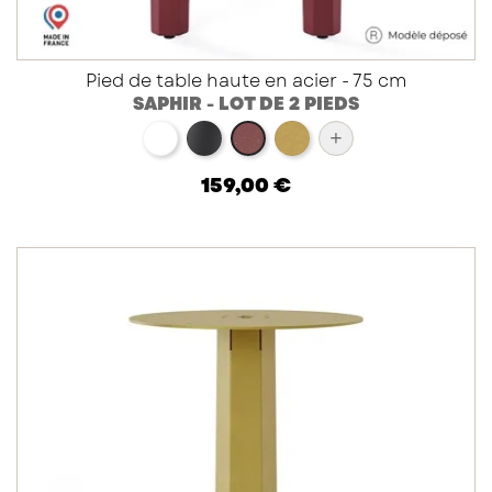
Pied de table haute en acier - 75 cm
SAPHIR - LOT DE 2 PIEDS
blanc
noir
doré
+
red brown métallisé
159,00 €