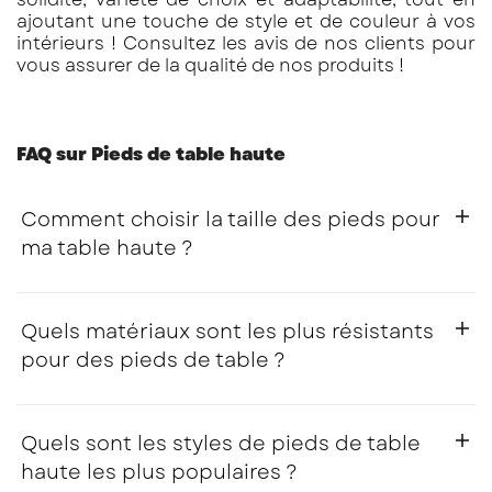
ajoutant une touche de style et de couleur à vos
intérieurs ! Consultez les avis de nos clients pour
vous assurer de la qualité de nos produits !
FAQ sur Pieds de table haute
Comment choisir la taille des pieds pour
ma table haute ?
Le choix de la hauteur des pieds dépend
directement du type de table que vous souhaitez
Quels matériaux sont les plus résistants
créer : table de cuisine, bar, bureau haut, ou
pour des pieds de table ?
encore meuble d’appoint.
Nos pieds de table sont disponibles dans des
Pour une table haute durable et stable, le choix
hauteurs comprises entre 70 et 75 cm, ce qui
des matériaux est crucial. Voici les options les
Quels sont les styles de pieds de table
est adapté pour des tables de hauteur
plus robustes :
haute les plus populaires ?
standard.