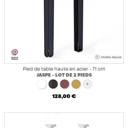
Pied de table haute en acier - 71 cm
JASPE - LOT DE 2 PIEDS
blanc
red brown métallisé
doré
+
noir
128,00 €