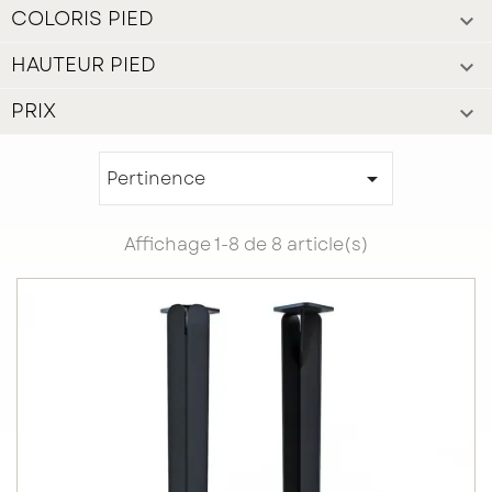
COLORIS PIED

HAUTEUR PIED

PRIX

Pertinence

Affichage 1-8 de 8 article(s)