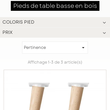
Pieds de table basse en bois
COLORIS PIED

PRIX

Pertinence

Affichage 1-3 de 3 article(s)