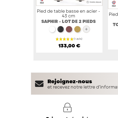
Pied de table basse en acier -
Pied
43 cm
SAPHIR - LOT DE 2 PIEDS
TO
+
blanc
noir
red brown métallisé
doré
133,00 €
Rejoignez-nous
et recevez notre lettre d’informa