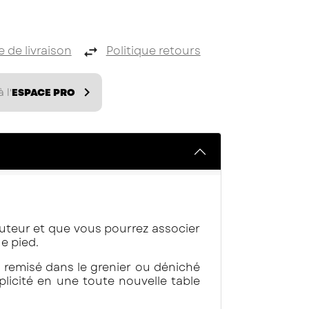
e de livraison
Politique retours

 l'
ESPACE PRO
auteur et que vous pourrez associer
e pied.
au remisé dans le grenier ou déniché
licité en une toute nouvelle table