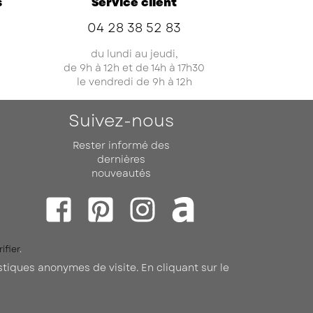
s
Service client
04 28 38 52 83
du lundi au jeudi,
de 9h à 12h et de 14h à 17h30
le vendredi de 9h à 12h
Suivez-nous
Rester informé des
dernières
nouveautés
Facebook
Pinterest
Instagram
Archiprod
ifier
.
istiques anonymes de visite. En cliquant sur le