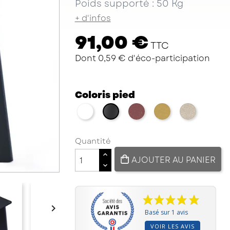
Poids supporté : 50 Kg
+ d'infos
91,00 €
TTC
Dont 0,59 € d'éco-participation
Coloris pied
blanc
red brown métallisé
doré
champa
noir
Quantité
AJOUTER AU PANIER

Basé sur 1 avis
VOIR LES AVIS