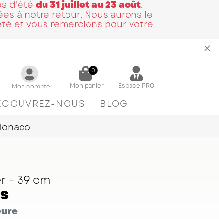
és d'été
du 31 juillet au 23 août
.
es à notre retour. Nous aurons le
été et vous remercions pour votre
0
Mon panier
Espace PRO
Mon compte
ÉCOUVREZ-NOUS
BLOG
 Monaco
er - 39 cm
DS
eure