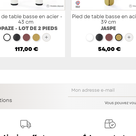
 de table basse en acier -
Pied de table basse en aci
43 cm
39 cm
PAZE - LOT DE 2 PIEDS
JASPE
+
+
noir
red brown métallisé
doré
blanc
noir
red brown 
blanc
doré
117,00 €
54,00 €
tions
Vous pouvez vou