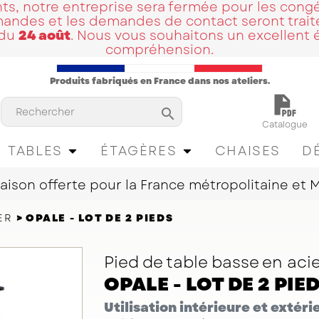
ents, notre entreprise sera fermée pour les cong
ndes et les demandes de contact seront traité
 du
24 août
. Nous vous souhaitons un excellent 
compréhension.
Produits fabriqués en France dans nos ateliers.

Catalogue
Rechercher
TABLES
ÉTAGÈRES
CHAISES
D
raison offerte pour la France métropolitaine et
ER
OPALE - LOT DE 2 PIEDS
Pied de table basse en aci
OPALE - LOT DE 2 PIE
Utilisation intérieure et extéri