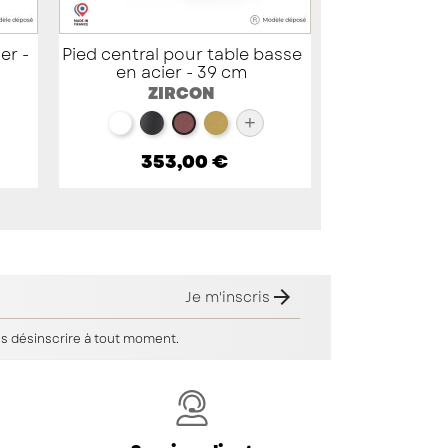
er -
Pied central pour table basse
en acier - 39 cm
ZIRCON
+
métallisé
blanc
noir
doré
red brown métallisé
353,00 €

Je m'inscris
s désinscrire à tout moment.