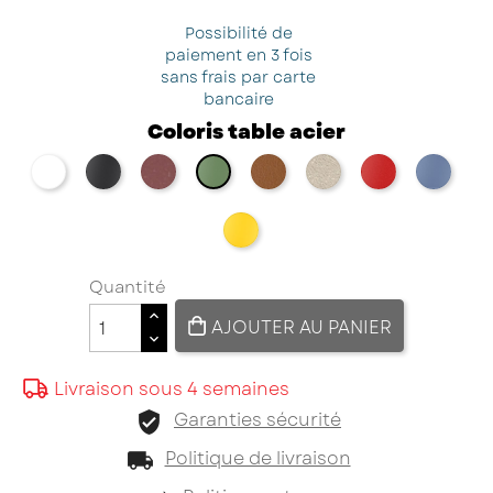
Possibilité de
paiement en 3 fois
sans frais par carte
bancaire
Coloris table acier
blanc
noir
red brown métallisé
marron
champagne
rouge
bleu
vert
jaune
Quantité
AJOUTER AU PANIER
Livraison sous 4 semaines
Garanties sécurité
Politique de livraison