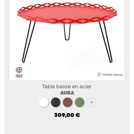
Table basse en acier
AURA
blanc
noir
red brown métallisé
vert
+
309,00 €