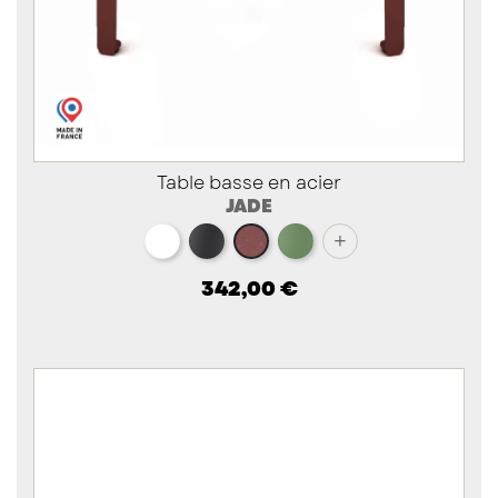
Table basse en acier
JADE
blanc
noir
vert
+
red brown métallisé
342,00 €