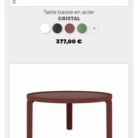
Table basse en acier
CRISTAL
blanc
noir
red brown métallisé
vert
+
377,00 €