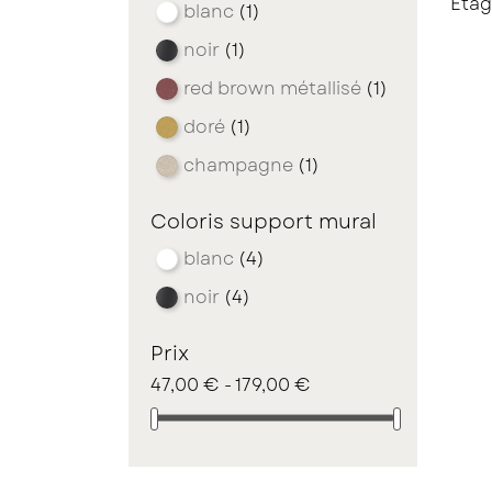
Étag
blanc
(1)
noir
(1)
red brown métallisé
(1)
doré
(1)
champagne
(1)
Coloris support mural
blanc
(4)
noir
(4)
Prix
47,00 € - 179,00 €