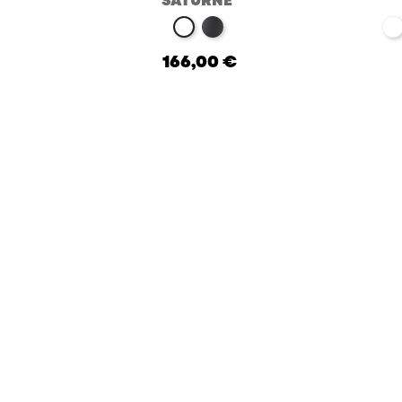
SATURNE
noir
b
blanc
166,00 €