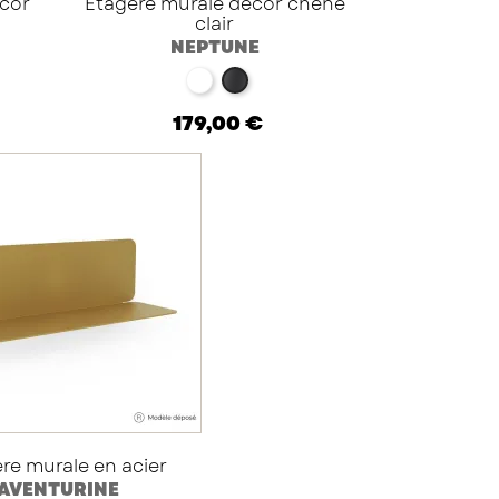
écor
Étagère murale décor chêne
clair
NEPTUNE
blanc
noir
179,00 €
re murale en acier
AVENTURINE