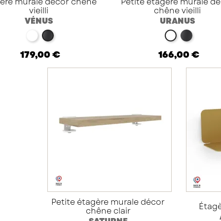
ère murale décor chêne
Petite étagère murale d
vieilli
chêne vieilli
VÉNUS
URANUS
blanc
noir
noir
blanc
179,00 €
166,00 €
Petite étagère murale décor
Étagè
chêne clair