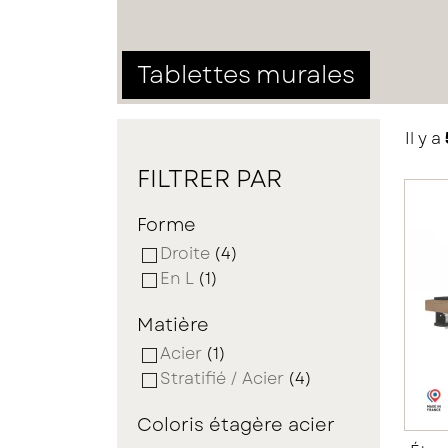
Tablettes murales
Il y a
FILTRER PAR
Forme
Droite
(4)
En L
(1)
Matière
Acier
(1)
Stratifié / Acier
(4)
Coloris étagère acier