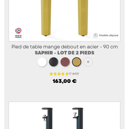
Pied de table mange debout en acier - 90 cm
SAPHIR - LOT DE 2 PIEDS
blanc
noir
red brown métallisé
+
doré
163,00 €