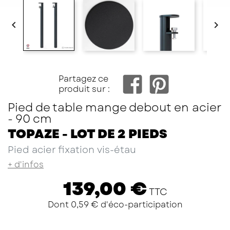


Facebo
Partagez ce
produit sur :
Pied de table mange debout en acier
- 90 cm
TOPAZE - LOT DE 2 PIEDS
Pied acier fixation vis-étau
+ d'infos
139,00 €
TTC
Dont 0,59 € d'éco-participation