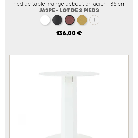
Pied de table mange debout en acier - 86 cm
JASPE - LOT DE 2 PIEDS
blanc
noir
doré
+
red brown métallisé
136,00 €