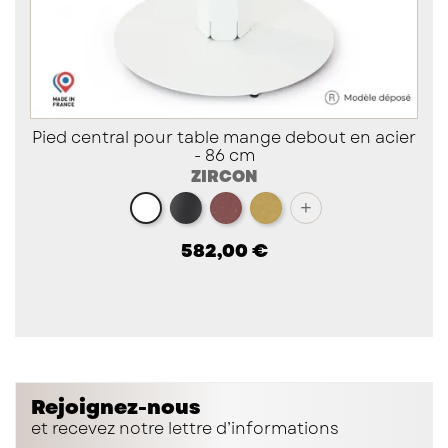
Pied central pour table mange debout en acier
- 86 cm
ZIRCON
noir
red brown métallisé
doré
+
blanc
582,00 €
Rejoignez-nous
et recevez notre lettre d’informations