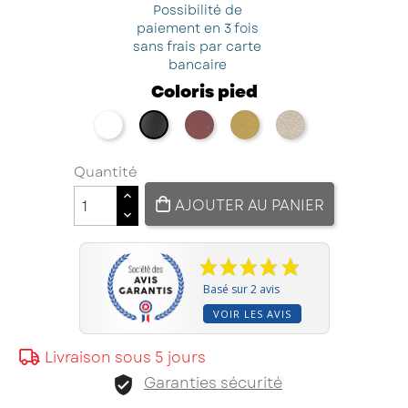
Possibilité de
paiement en 3 fois
sans frais par carte
bancaire
Coloris pied
blanc
red brown métallisé
doré
champagne
noir
Quantité
AJOUTER AU PANIER
Basé sur 2 avis
VOIR LES AVIS
Livraison sous 5 jours
Garanties sécurité