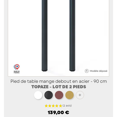
Pied de table mange debout en acier - 90 cm
TOPAZE - LOT DE 2 PIEDS
blanc
red brown métallisé
doré
+
noir
139,00 €