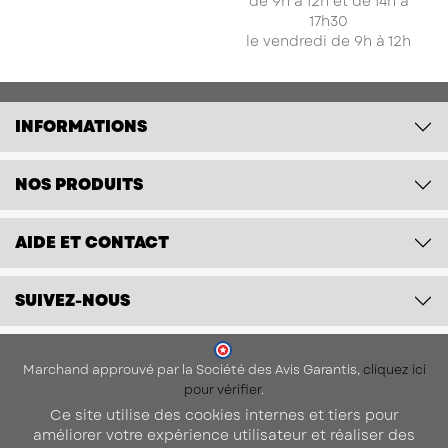
de 9h à 12h et de 14h à
17h30
(1 avis
le vendredi de 9h à 12h
INFORMATIONS
NOS PRODUITS
AIDE ET CONTACT
SUIVEZ-NOUS
Marchand approuvé par la Société des Avis Garantis,
cliquez ici
pour vérifier
.
Ce site utilise des cookies internes et tiers pour
améliorer votre expérience utilisateur et réaliser des